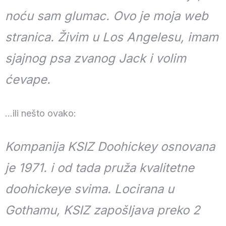
noću sam glumac. Ovo je moja web
stranica. Živim u Los Angelesu, imam
Datum odjave
sjajnog psa zvanog Jack i volim
ćevape.
100
Odrasli
Djece
1
0
…ili nešto ovako:
Pretražite
Kompanija KSIZ Doohickey osnovana
je 1971. i od tada pruža kvalitetne
doohickeye svima. Locirana u
Gothamu, KSIZ zapošljava preko 2