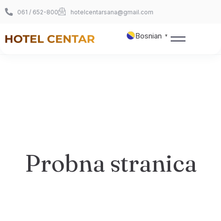
061 / 652-800
hotelcentarsana@gmail.com
Bosnian
▼
Naslovnica
O nama
Sobe
Probna stranica
360° šetnja
Foto galerija
Kontakt