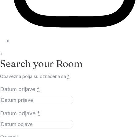
+
Search your Room
Obavezna polja su označena sa
*
Datum prijave
*
Datum odjave
*