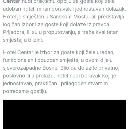
Centar
nudi praktičnu opciju za goste koji žele
udoban hotel, miran boravak i jednostavan dolazak.
Hotel je smješten u Sanskom Mostu, ali predstavlja
logičan izbor i za goste koji dolaze iz pravca
Prijedora, ili su u proputovanju, a traže kvalitetan
smještaj u blizini.
Hotel Centar je izbor za goste koji žele uredan,
funkcionalan i pouzdan smještaj u ovom dijelu
sjeverozapadne Bosne. Bilo da dolazite privatno,
poslovno ili u prolazu, hotel nudi boravak koji je
jednostavan, praktičan i prilagođen stvarnim
potrebama gostiju.