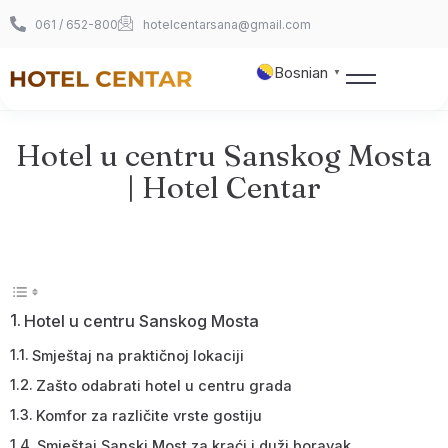
061 / 652-800
hotelcentarsana@gmail.com
Bosnian
▼
Hotel u centru Sanskog Mosta
Naslovnica
| Hotel Centar
O nama
Sobe
360° šetnja
Hotel u centru Sanskog Mosta
Smještaj na praktičnoj lokaciji
Foto galerija
Zašto odabrati hotel u centru grada
Kontakt
Komfor za različite vrste gostiju
Smještaj Sanski Most za kraći i duži boravak