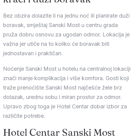
Datum odjave
Bez obzira dolazite li na jednu noć ili planirate duži
boravak, smještaj Sanski Most u centru grada
100
Odrasli
Djece
pruža dobru osnovu za ugodan odmor. Lokacija je
1
0
važna jer utiče na to koliko će boravak biti
jednostavan i praktičan.
Pretražite
Noćenje Sanski Most u hotelu na centralnoj lokaciji
znači manje komplikacija i više komfora. Gosti koji
traže prenoćište Sanski Most najčešće žele brz
dolazak, urednu sobu i miran prostor za odmor.
Upravo zbog toga je Hotel Centar dobar izbor za
različite potrebe.
Hotel Centar Sanski Most